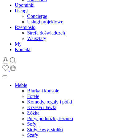
Upominki
Usługi
Concierge
Usługi projektowe
Rzemiosło
Strefa doświadczeń
Warsztaty
My
Kontakt
Meble
Biurka i konsole
Fotele
Komody, regały i półki
Krzesła i ławki
Łóżka
Pufy, podnóżki, leżanki
Sofy
Stoły, ławy, stoliki
Szafy