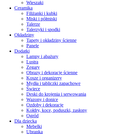
Wieszaki
Ceramika
Filiżanki i kubki
Miski i półmiski
Talerze
Talerzyki i spodki
Okładziny
Tapety i okładziny ścienne
Panele
Dodatki
Lampy i abażury
Lustra
Zegary
Obrazy i dekoracje ścienne
Kosze i organizery
Mydła i tabliczki zapachowe
Świece
Deski do krojenia i serwowania
Wazony i donice
Ozdoby i dekoracje
Kołdry, koce, poduszki, zasłony
Ogród
Dla dziecka
Mebelki
Ubranka