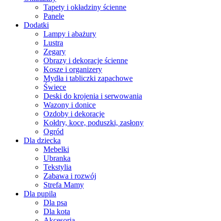
Tapety i okładziny ścienne
Panele
Dodatki
Lampy i abażury
Lustra
Zegary
Obrazy i dekoracje ścienne
Kosze i organizery
Mydła i tabliczki zapachowe
Świece
Deski do krojenia i serwowania
Wazony i donice
Ozdoby i dekoracje
Kołdry, koce, poduszki, zasłony
Ogród
Dla dziecka
Mebelki
Ubranka
Tekstylia
Zabawa i rozwój
Strefa Mamy
Dla pupila
Dla psa
Dla kota
Akcesoria