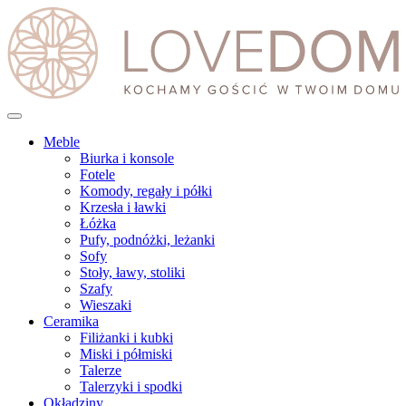
Meble
Biurka i konsole
Fotele
Komody, regały i półki
Krzesła i ławki
Łóżka
Pufy, podnóżki, leżanki
Sofy
Stoły, ławy, stoliki
Szafy
Wieszaki
Ceramika
Filiżanki i kubki
Miski i półmiski
Talerze
Talerzyki i spodki
Okładziny